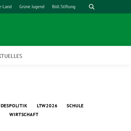
Suche
e-Land
Grüne Jugend
Böll Stiftung
KTUELLES
DESPOLITIK
LTW2026
SCHULE
L
WIRTSCHAFT