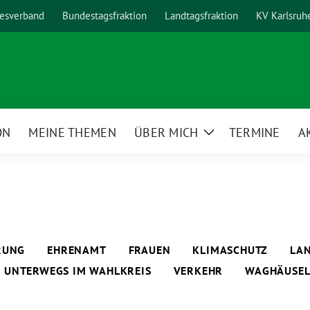
esverband
Bundestagsfraktion
Landtagsfraktion
KV Karlsruh
ON
MEINE THEMEN
ÜBER MICH
TERMINE
A
Zeige
Untermenü
ERUNG
EHRENAMT
FRAUEN
KLIMASCHUTZ
LAN
UNTERWEGS IM WAHLKREIS
VERKEHR
WAGHÄUSE