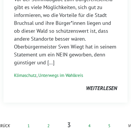
gibt es viele Möglichkeiten, sich gut zu
informieren, wo die Vorteile für die Stadt
Bruchsal und ihre Bürger*innen liegen und
ob dieser Wald so schützenswert ist, dass
andere Standorte besser wären.
Oberbürgermeister Sven Wiegt hat in seinem
Statement um ein NEIN geworben, denn
günstiger und […]
Klimaschutz
,
Unterwegs im Wahlkreis
WEITERLESEN
3
URÜCK
1
2
4
5
V